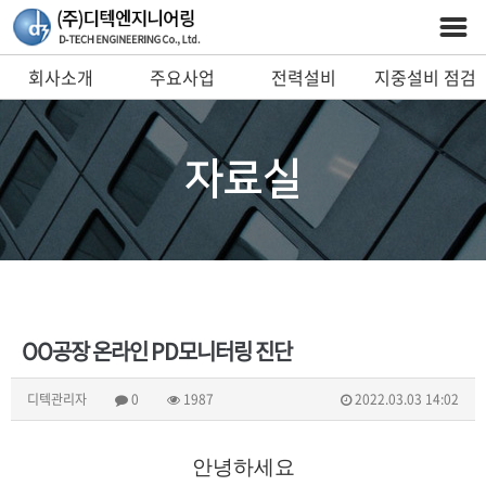
회사소개
주요사업
전력설비
지중설비 점검
예방진단 시스템
및 안전장비
자료실
OO공장 온라인 PD모니터링 진단
디텍관리자
0
1987
2022.03.03 14:02
안녕하세요