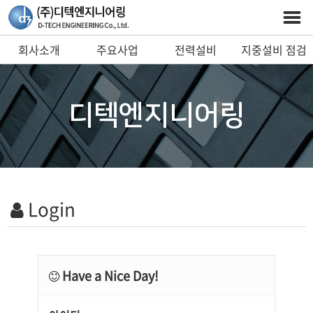
회사소개
주요사업
전력설비
지중설비 점검
예방진단 시스템
및 안전장비
디텍엔지니어링
Login
Have a Nice Day!