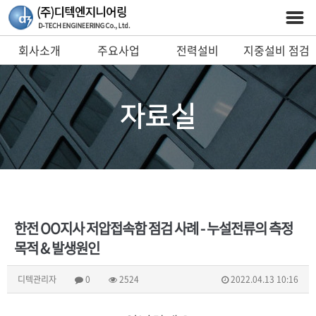
회사소개
주요사업
전력설비
지중설비 점검
예방진단 시스템
및 안전장비
자료실
한전 OO지사 저압접속함 점검 사례 - 누설전류의 측정
목적 & 발생원인
디텍관리자
0
2524
2022.04.13 10:16