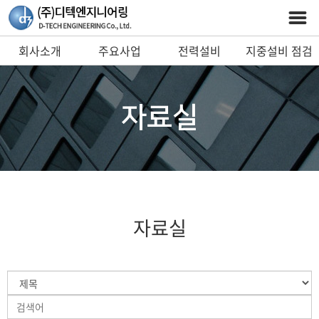
회사소개
주요사업
전력설비
지중설비 점검
예방진단 시스템
및 안전장비
자료실
자료실